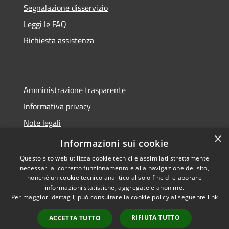
Segnalazione disservizio
Leggi le FAQ
Richiesta assistenza
Amministrazione trasparente
Informativa privacy
Note legali
×
Dichiarazione di accessibilità
Informazioni sui cookie
Questo sito web utilizza cookie tecnici e assimilati strettamente
necessari al corretto funzionamento e alla navigazione del sito,
nonché un cookie tecnico analitico al solo fine di elaborare
informazioni statistiche, aggregate e anonime.
RSS
Copyright © 2026 • Comune di
Per maggiori dettagli, può consultare la cookie policy al seguente
link
Accessibilità
Stornara • Powered by
Privacy
Municipium
Accesso
•
RIFIUTA TUTTO
ACCETTA TUTTO
Cookie
redazione