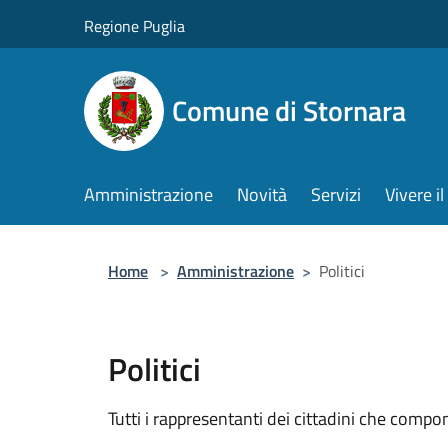
Salta al contenuto principale
Regione Puglia
Comune di Stornara
Amministrazione
Novità
Servizi
Vivere 
Home
>
Amministrazione
>
Politici
Politici
Tutti i rappresentanti dei cittadini che compo