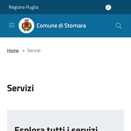
Salta al contenuto principale
Regione Puglia
Comune di Stornara
Home
>
Servizi
Servizi
Esplora tutti i servizi