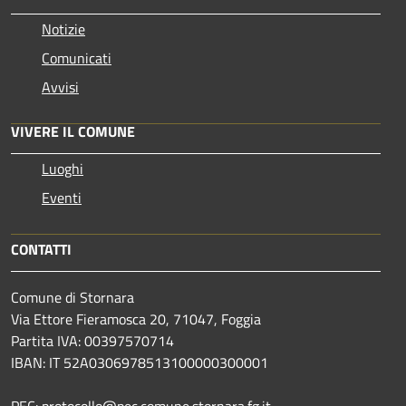
Notizie
Comunicati
Avvisi
VIVERE IL COMUNE
Luoghi
Eventi
CONTATTI
Comune di Stornara
Via Ettore Fieramosca 20, 71047, Foggia
Partita IVA: 00397570714
IBAN: IT 52A0306978513100000300001
PEC: protocollo@pec.comune.stornara.fg.it