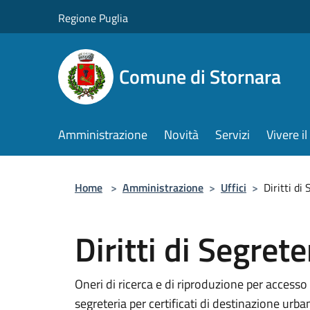
Salta al contenuto principale
Regione Puglia
Comune di Stornara
Amministrazione
Novità
Servizi
Vivere 
Home
>
Amministrazione
>
Uffici
>
Diritti di
Diritti di Segrete
Oneri di ricerca e di riproduzione per accesso a
segreteria per certificati di destinazione urban