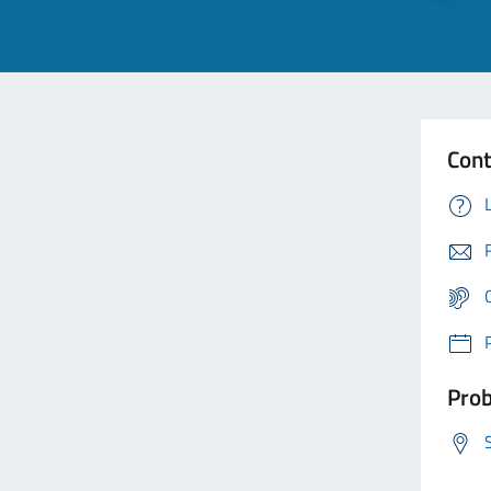
Cont
Prob