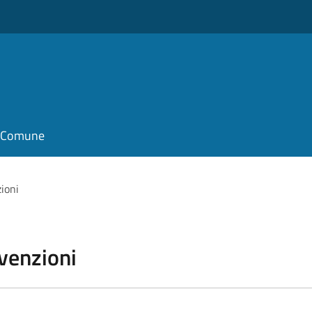
il Comune
zioni
vvenzioni