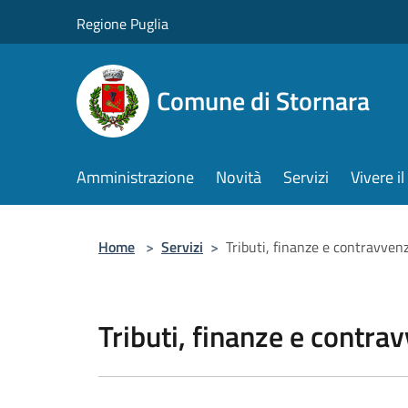
Salta al contenuto principale
Regione Puglia
Comune di Stornara
Amministrazione
Novità
Servizi
Vivere 
Home
>
Servizi
>
Tributi, finanze e contravven
Tributi, finanze e contra